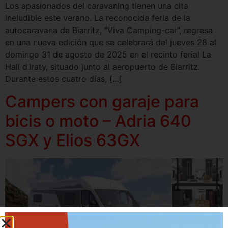
Los apasionados del caravaning tienen una cita
ineludible este verano. La reconocida feria de la
autocaravana de Biarritz, “Viva Camping-car”, regresa
en una nueva edición que se celebrará del jueves 28 al
domingo 31 de agosto de 2025 en el recinto ferial La
Hall d’Iraty, situado junto al aeropuerto de Biarritz.
Durante estos cuatro días, […]
Campers con garaje para
bicis o moto – Adria 640
SGX y Elios 63GX