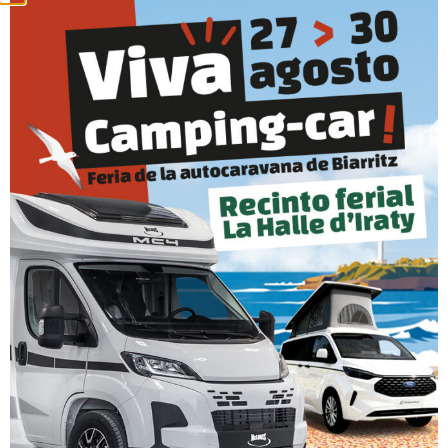
Las furgonetas camperizadas siguen siendo la mejor
alternativa para pasar tus días de vacaciones
disfrutando de la naturaleza. Se trata de vehículos de
gran volumen a los que nos les falta ningún detalle en
su interior. En la Feria De La Autocaravana de Biarritz,
que se celebrara del 23 al 26 de septiembre 2021,
podrás […]
¡Vuelve la feria de la
autocaravana de Biarritz!