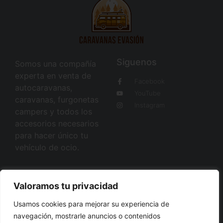
Siguenos
Somos una compañía
experta en venta de
Facebook
autocaravanas,
YouTube
caravanas, furgonetas
Instagram
campers y todos los
accesorios necesarios
para hacer único tu
vehículo de ocio.
Quienes somos
Valoramos tu privacidad
Sobre nosotros
Usamos cookies para mejorar su experiencia de
Blog
navegación, mostrarle anuncios o contenidos