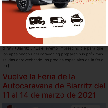
La feria de la autocaravana de Biarritz abre de nuevo
sus puertas del 23 al 26 de septiembre de 2021 en su
tradicional ubicación en el recinto ferial de La Halle
d’Iraty (Biarritz). “Es el evento imprescindible para que
los apasionados del caravaning preparen sus próximas
salidas aprovechando los precios especiales de la feria
en […]
Vuelve la Feria de la
Autocaravana de Biarritz del
11 al 14 de marzo de 2021