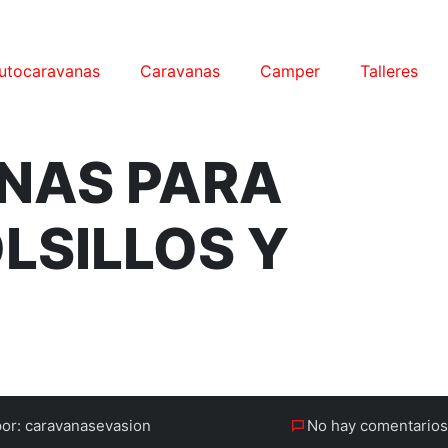
utocaravanas
Caravanas
Camper
Talleres
NAS PARA
LSILLOS Y
por: caravanasevasion
No hay comentarios