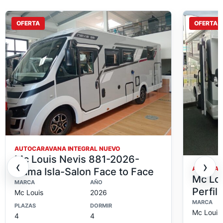
OFERTA
OFERTA
AUTOCARAVANA INTEGRAL NUEVO
Mc Louis Nevis 881-2026-
‹
›
AUTOCARA
Cama Isla-Salon Face to Face
Mc Lo
MARCA
AÑO
Perfil
Mc Louis
2026
MARCA
PLAZAS
DORMIR
Mc Louis
4
4