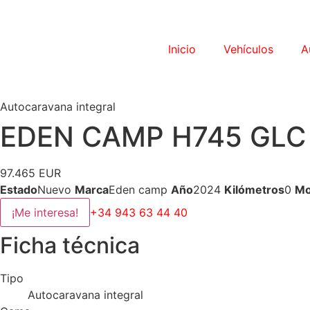
Inicio
Vehículos
A
Autocaravana integral
EDEN CAMP H745 GLC 
97.465 EUR
Estado
Nuevo
Marca
Eden camp
Año
2024
Kilómetros
0
Mo
¡Me interesa!
+34 943 63 44 40
Ficha técnica
Tipo
Autocaravana integral