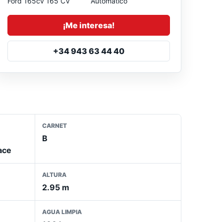
Ford 165cv 165 CV
Automatico
¡Me interesa!
+34 943 63 44 40
CARNET
B
ace
ALTURA
2.95 m
AGUA LIMPIA