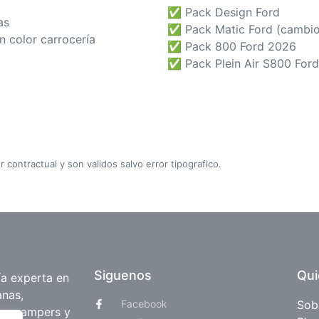
✅ Pack Design Ford
as
✅ Pack Matic Ford (cambio
 color carrocería
✅ Pack 800 Ford 2026
✅ Pack Plein Air S800 For
r contractual y son validos salvo error tipografico.
Siguenos
Qu
a experta en
anas,
Facebook
Sob
tas campers y