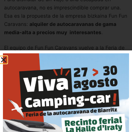
autocaravana, no es imprescindible comprar una.
Esa es la propuesta de la empresa bizkaina Fun Fun
Caravans:
alquiler de autocaravanas de gama
media-alta a precios muy interesantes
.
El equipo de Fun Fun Caravans vuelve a la Feria de
la Autocaravana de Biarritz, que se celebrará del 13
al 16 de septiembre de 2018, para explicar su
modelo de trabajo y responder a cualquier duda
que tengas. Pero atento si quieres conocerles,
porque no estarán durante toda la feria, solo el
viernes, sábado y domingo.
Si quieres probar la experiencia de libertad de la
autocaravana sin hacer una gran inversión, las
soluciones de alquiler que ofrecen Fun Fun