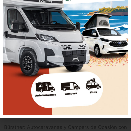
Caravans son una opción muy atractiva que puedes
plantearte.Y quién sabe: tal vez te ayude a tomar
tu mejor decisión de compra en el futuro.
ARTÍCULOS RECIENTES
Elios: Campers de Ocasión con Disponibilidad
Inmediata y Financiación Flexible | Caravanas
Evasión
Bürstner: Autocaravanas y Campers de Ocasión con