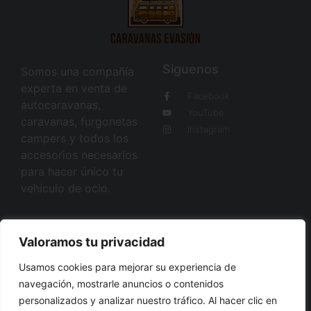
Siguenos
Somos una compañía
experta en venta de
Facebook
autocaravanas,
YouTube
caravanas, furgonetas
Instagram
campers y todos los
accesorios necesarios
para hacer único tu
vehículo de ocio.
Quienes somos
Valoramos tu privacidad
Sobre nosotros
Usamos cookies para mejorar su experiencia de
Blog
navegación, mostrarle anuncios o contenidos
personalizados y analizar nuestro tráfico. Al hacer clic en