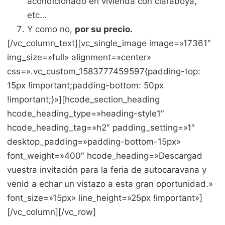
acondicionado en vivienda con claraboya,
etc…
Y como no,
por su precio.
[/vc_column_text][vc_single_image image=»17361″
img_size=»full» alignment=»center»
css=».vc_custom_1583777459597{padding-top:
15px !important;padding-bottom: 50px
!important;}»][hcode_section_heading
hcode_heading_type=»heading-style1″
hcode_heading_tag=»h2″ padding_setting=»1″
desktop_padding=»padding-bottom-15px»
font_weight=»400″ hcode_heading=»Descargad
vuestra invitación para la feria de autocaravana y
venid a echar un vistazo a esta gran oportunidad.»
font_size=»15px» line_height=»25px !important»]
[/vc_column][/vc_row]