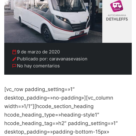
9 de marzo de 2020
Publicado por: caravanasevasion
No hay comentarios
[vc_row padding_setting=»1″
desktop_padding=»no-padding»][vc_column
width=»1/1″][hcode_section_heading
hcode_heading_type=»heading-style1″
hcode_heading_tag=»h2″ padding_setting=»1″
desktop_padding=»padding-bottom-15px»