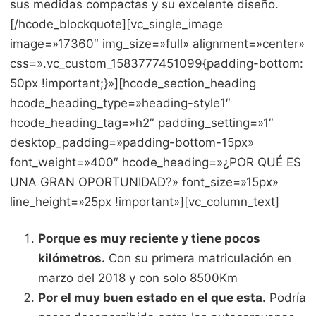
sus medidas compactas y su excelente diseño.
[/hcode_blockquote][vc_single_image
image=»17360″ img_size=»full» alignment=»center»
css=».vc_custom_1583777451099{padding-bottom:
50px !important;}»][hcode_section_heading
hcode_heading_type=»heading-style1″
hcode_heading_tag=»h2″ padding_setting=»1″
desktop_padding=»padding-bottom-15px»
font_weight=»400″ hcode_heading=»¿POR QUÉ ES
UNA GRAN OPORTUNIDAD?» font_size=»15px»
line_height=»25px !important»][vc_column_text]
Porque es muy reciente y tiene pocos
kilómetros.
Con su primera matriculación en
marzo del 2018 y con solo 8500Km
Por el muy buen estado en el que esta.
Podría