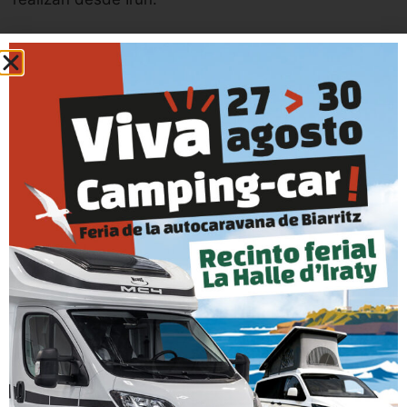
¿Quién se ocupa de la matriculación e importación?
Caravanas Evasión Ypo Camp Irun.
¿Dónde me entregarían la autocaravana?
La entrega y las explicaciones de técnicas de su
funcionamiento se hacen en Ypo Camp Caravanas
Evasión Irun.
¿Quién da las garantías?
Las garantías se gestionan desde Ypo Camp
Caravanas Evasión en Irun.
¿Se puede financiar la compra?
Ypo Camp Caravanas Evasión tiene acuerdos con
condiciones especiales para la feria con diferentes