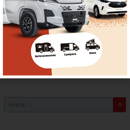
financieras.
¿Dónde puedo obtener más información antes de
ir?
Puedes rellenar el formulario en la web
www.feriadeautocaravanas.com en el apartado
‘Contacto’, escribir un e-mail a info@caravanas-
evasion.com o llamar al 943 63 44 40.