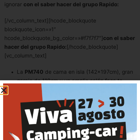
ignorar
con el saber hacer del grupo Rapido:
[/vc_column_text][hcode_blockquote
blockquote_icon=»1″
hcode_blockquote_bg_color=»#f7f7f7″]
con el saber
hacer del grupo Rapido:
[/hcode_blockquote]
[vc_column_text]
La
PM740
de cama en isla (142x197cm), gran
garaje de 110cm y un amplio salón face to
face. Con capacidad para 4 personas en
carretera y 4 para dormir.
Y la
PJ740
de camas gemelas convertibles en
cama king size de 3 plazas y conamplio garaje
trasero de 120 cm bajo las camas. Con
capacidad para 4 plazaspara viajar y 4 para