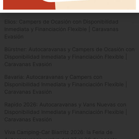
ARTÍCULOS RECIENTES
Elios: Campers de Ocasión con Disponibilidad
Inmediata y Financiación Flexible | Caravanas
Evasión
Bürstner: Autocaravanas y Campers de Ocasión con
Disponibilidad Inmediata y Financiación Flexible |
Caravanas Evasión
Bavaria: Autocaravanas y Campers con
Disponibilidad Inmediata y Financiación Flexible |
Caravanas Evasión
Rapido 2026: Autocaravanas y Vans Nuevas con
Disponibilidad Inmediata y Financiación Flexible |
Caravanas Evasión
Viva Camping-Car Biarritz 2026: la Feria de