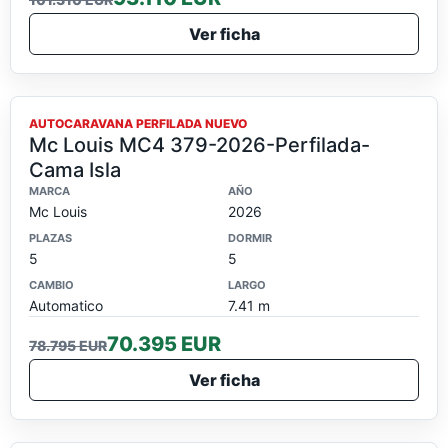
Ver ficha
OFERTA
AUTOCARAVANA PERFILADA NUEVO
Mc Louis MC4 379-2026-Perfilada-
Cama Isla
MARCA
AÑO
Mc Louis
2026
PLAZAS
DORMIR
5
5
CAMBIO
LARGO
Automatico
7.41 m
70.395 EUR
78.795 EUR
Ver ficha