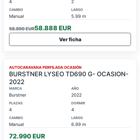
4
2
CAMBIO
LARGO
Manual
5.99 m
58.888 EUR
58.890 EUR
Ver ficha
OCASION
AUTOCARAVANA PERFILADA OCASIÓN
BURSTNER LYSEO TD690 G- OCASION-
2022
MARCA
AÑO
Burstner
2022
PLAZAS
DORMIR
4
4
CAMBIO
LARGO
Manual
6.99 m
72.990 EUR