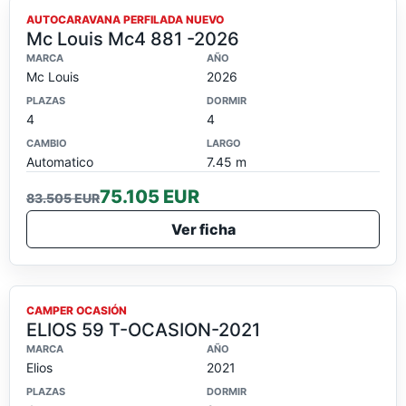
OFERTA
AUTOCARAVANA PERFILADA NUEVO
Mc Louis Mc4 881 -2026
MARCA
AÑO
Mc Louis
2026
PLAZAS
DORMIR
4
4
CAMBIO
LARGO
Automatico
7.45 m
75.105 EUR
83.505 EUR
Ver ficha
OCASION
CAMPER OCASIÓN
ELIOS 59 T-OCASION-2021
MARCA
AÑO
Elios
2021
PLAZAS
DORMIR