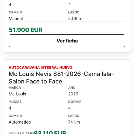
4
4
CAMBIO
LARGO
Manual
5.99 m
51.900 EUR
Ver ficha
OFERTA
AUTOCARAVANA INTEGRAL NUEVO
Mc Louis Nevis 881-2026-Cama Isla-
Salon Face to Face
MARCA
AÑO
Mc Louis
2026
PLAZAS
DORMIR
4
4
CAMBIO
LARGO
Automatico
741 m
93.110 EUR
101.310 EUR