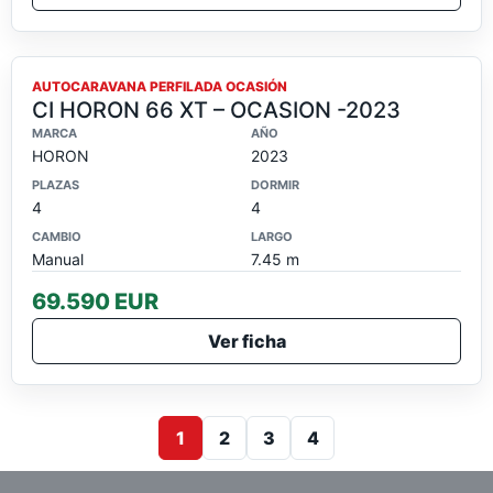
OCASION
AUTOCARAVANA PERFILADA OCASIÓN
CI HORON 66 XT – OCASION -2023
MARCA
AÑO
HORON
2023
PLAZAS
DORMIR
4
4
CAMBIO
LARGO
Manual
7.45 m
69.590 EUR
Ver ficha
1
2
3
4