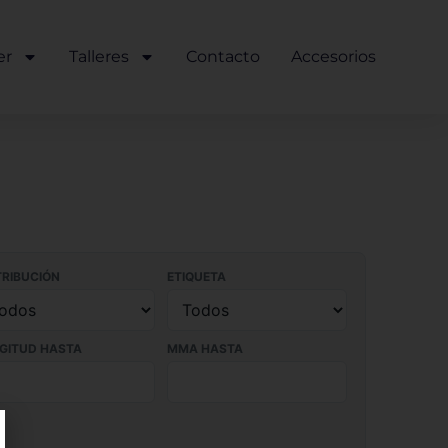
er
Talleres
Contacto
Accesorios
TRIBUCIÓN
ETIQUETA
GITUD HASTA
MMA HASTA