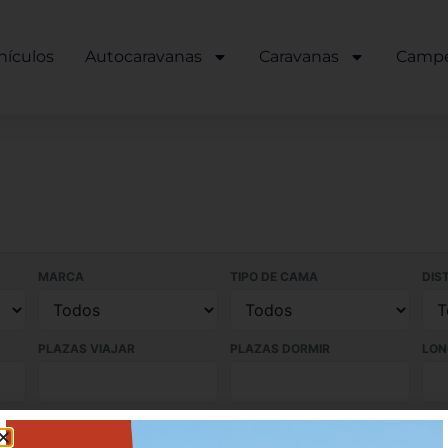
hículos
Autocaravanas
Caravanas
Camp
MARCA
TIPO DE CAMA
DIS
PLAZAS VIAJAR
PLAZAS DORMIR
LON