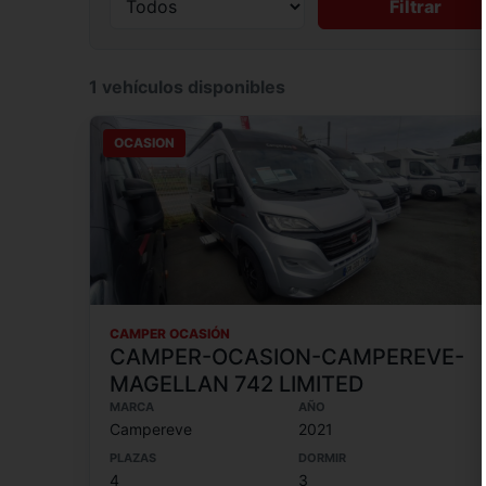
Filtrar
1 vehículos disponibles
OCASION
CAMPER OCASIÓN
CAMPER-OCASION-CAMPEREVE-
MAGELLAN 742 LIMITED
MARCA
AÑO
Campereve
2021
PLAZAS
DORMIR
4
3