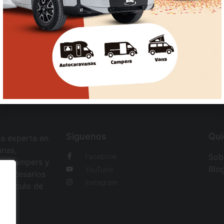
Siguenos
Qu
a experta en
anas,
Facebook
Sob
tas campers y
Blo
YouTube
s necesarios
Instagram
 vehículo de