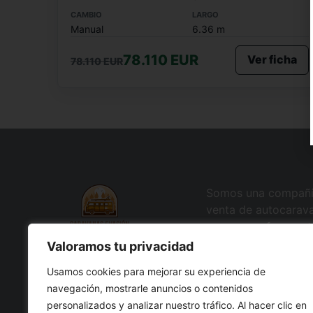
CAMBIO
LARGO
Manual
6.36 m
78.110 EUR
Ver ficha
78.110 EUR
Somos una compañí
venta de autocarav
caravanas, furgone
todos los accesorio
Valoramos tu privacidad
para hacer único tu
Usamos cookies para mejorar su experiencia de
ocio.
navegación, mostrarle anuncios o contenidos
personalizados y analizar nuestro tráfico. Al hacer clic en