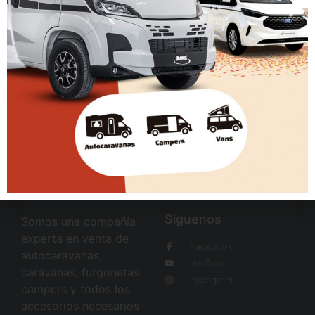
68.680 EUR
72.680 EUR
Ver ficha
Siguenos
Somos una compañía
experta en venta de
Facebook
autocaravanas,
YouTube
caravanas, furgonetas
Instagram
campers y todos los
accesorios necesarios