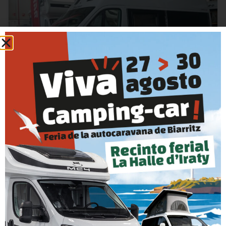
CAMPER OCASIÓN
DREAMER CAMPER FIVE – 2025 – 5
PLAZAS LITERAS
MARCA
AÑO
Dreamer
2025
PLAZAS
DORMIR
5
5
CAMBIO
LARGO
Manual
6.49 m