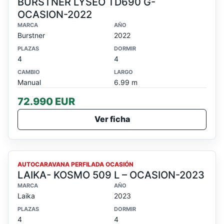
BURSTNER LYSEO TD690 G-
OCASION-2022
MARCA
AÑO
Burstner
2022
PLAZAS
DORMIR
4
4
CAMBIO
LARGO
Manual
6.99 m
72.990 EUR
Ver ficha
OCASION
AUTOCARAVANA PERFILADA OCASIÓN
LAIKA- KOSMO 509 L – OCASION-2023
MARCA
AÑO
Laika
2023
PLAZAS
DORMIR
4
4