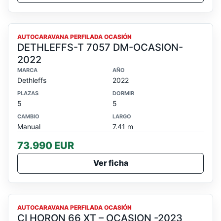
OCASION
AUTOCARAVANA PERFILADA OCASIÓN
DETHLEFFS-T 7057 DM-OCASION-
2022
MARCA
AÑO
Dethleffs
2022
PLAZAS
DORMIR
5
5
CAMBIO
LARGO
Manual
7.41 m
73.990 EUR
Ver ficha
OCASION
AUTOCARAVANA PERFILADA OCASIÓN
CI HORON 66 XT – OCASION -2023