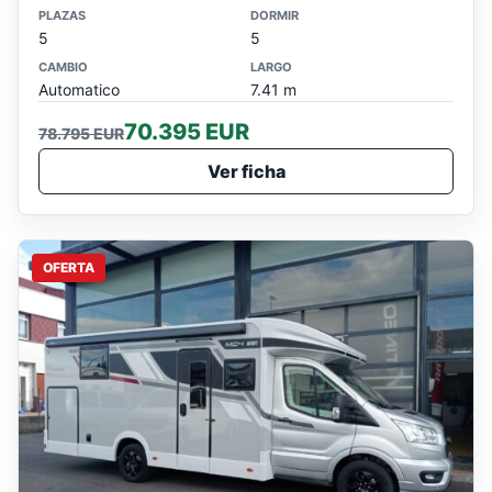
PLAZAS
DORMIR
5
5
CAMBIO
LARGO
Automatico
7.41 m
70.395 EUR
78.795 EUR
Ver ficha
OFERTA