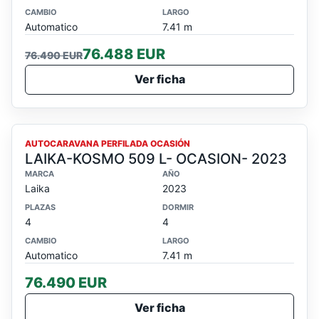
CAMBIO
LARGO
Automatico
7.41 m
76.488 EUR
76.490 EUR
Ver ficha
OCASION
AUTOCARAVANA PERFILADA OCASIÓN
LAIKA-KOSMO 509 L- OCASION- 2023
MARCA
AÑO
Laika
2023
PLAZAS
DORMIR
4
4
CAMBIO
LARGO
Automatico
7.41 m
76.490 EUR
Ver ficha