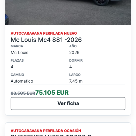
AUTOCARAVANA PERFILADA NUEVO
Mc Louis Mc4 881 -2026
MARCA
AÑO
Mc Louis
2026
PLAZAS
DORMIR
4
4
CAMBIO
LARGO
Automatico
7.45 m
75.105 EUR
83.505 EUR
Ver ficha
OCASION
AUTOCARAVANA PERFILADA OCASIÓN