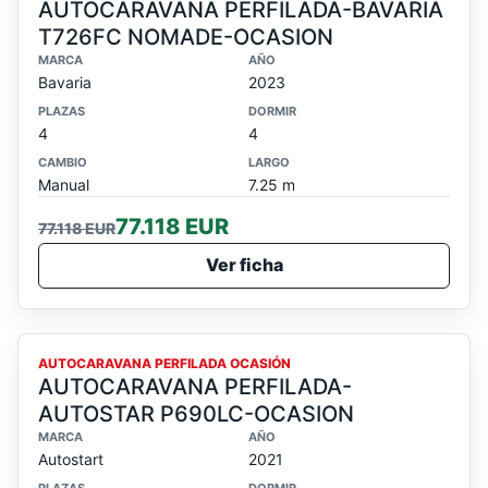
AUTOCARAVANA PERFILADA-BAVARIA
T726FC NOMADE-OCASION
MARCA
AÑO
Bavaria
2023
PLAZAS
DORMIR
4
4
CAMBIO
LARGO
Manual
7.25 m
77.118 EUR
77.118 EUR
Ver ficha
OCASION
AUTOCARAVANA PERFILADA OCASIÓN
AUTOCARAVANA PERFILADA-
AUTOSTAR P690LC-OCASION
MARCA
AÑO
Autostart
2021
PLAZAS
DORMIR