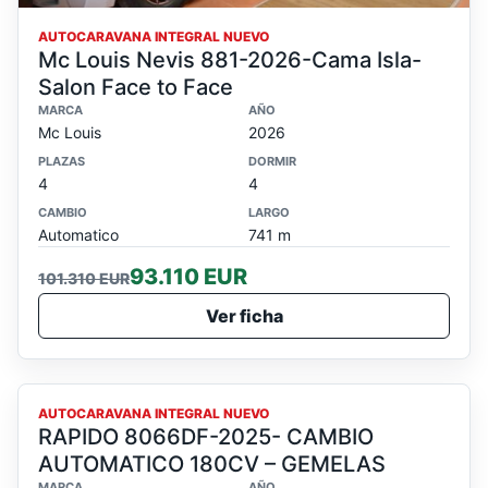
AUTOCARAVANA INTEGRAL NUEVO
Mc Louis Nevis 881-2026-Cama Isla-
Salon Face to Face
MARCA
AÑO
Mc Louis
2026
PLAZAS
DORMIR
4
4
CAMBIO
LARGO
Automatico
741 m
93.110 EUR
101.310 EUR
Ver ficha
VENDIDO
AUTOCARAVANA INTEGRAL NUEVO
RAPIDO 8066DF-2025- CAMBIO
AUTOMATICO 180CV – GEMELAS
MARCA
AÑO